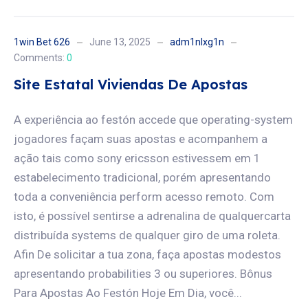
1win Bet 626
June 13, 2025
adm1nlxg1n
Comments:
0
Site Estatal Viviendas De Apostas
A experiência ao festón accede que operating-system
jogadores façam suas apostas e acompanhem a
ação tais como sony ericsson estivessem em 1
estabelecimento tradicional, porém apresentando
toda a conveniência perform acesso remoto. Com
isto, é possível sentirse a adrenalina de qualquercarta
distribuída systems de qualquer giro de uma roleta.
Afin De solicitar a tua zona, faça apostas modestos
apresentando probabilities 3 ou superiores. Bônus
Para Apostas Ao Festón Hoje Em Dia, você...