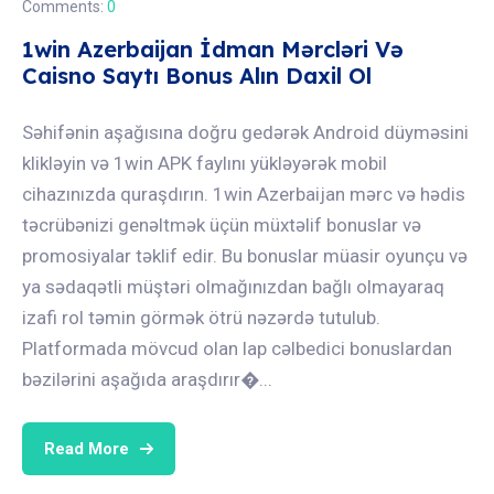
Comments:
0
1win Azerbaijan İdman Mərcləri Və
Caisno Saytı Bonus Alın Daxil Ol
Səhifənin aşağısına doğru gedərək Android düyməsini
klikləyin və 1win APK faylını yükləyərək mobil
cihazınızda quraşdırın. 1win Azerbaijan mərc və hədis
təcrübənizi genəltmək üçün müxtəlif bonuslar və
promosiyalar təklif edir. Bu bonuslar müasir oyunçu və
ya sədaqətli müştəri olmağınızdan bağlı olmayaraq
izafi rol təmin görmək ötrü nəzərdə tutulub.
Platformada mövcud olan lap cəlbedici bonuslardan
bəzilərini aşağıda araşdırır�...
Read More