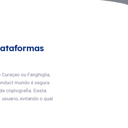
lataformas
 Curaçao ou Fanghiglia,
 conduct mundo é segura
 criptografia. Exista
usuario, evitando o qual