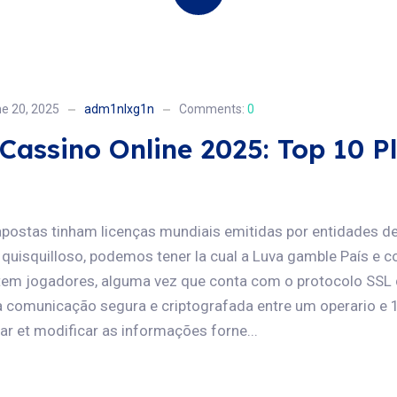
e 20, 2025
adm1nlxg1n
Comments:
0
Cassino Online 2025: Top 10 P
 apostas tinham licenças mundiais emitidas por entidades de
 quisquilloso, podemos tener la cual a Luva gamble País e
tem jogadores, alguma vez que conta com o protocolo SSL de
comunicação segura e criptografada entre um operario e 1 
ar et modificar as informações forne...