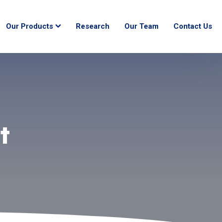
Our Products
Research
Our Team
Contact Us
t