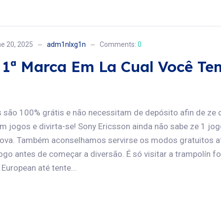
e 20, 2025
adm1nlxg1n
Comments:
0
A 1ª Marca Em La Cual Você T
são 100% grátis e não necessitam de depósito afin de ze dis
 jogos e divirta-se! Sony Ericsson ainda não sabe ze 1 jog
rova. Também aconselhamos servirse os modos gratuitos afi
go antes de começar a diversão. É só visitar a trampolín f
 European até tente...