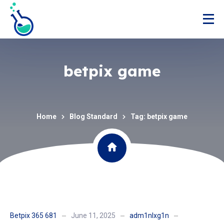
betpix game
Home
Blog Standard
Tag: betpix game
Betpix 365 681
June 11, 2025
adm1nlxg1n