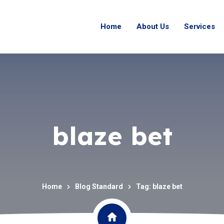
Home
About Us
Services
blaze bet
Home
Blog Standard
Tag: blaze bet