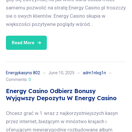
samemu pozwolić na stratę.Energy Casino pl troszczy
sie o swych klientów. Energy Casino skupia w
większości pozytywne poglądy wśród...
Read More
Energykasyno 802
June 10, 2025
adm1nlxg1n
Comments:
0
Energy Casino Odbierz Bonusy
Wyjąwszy Depozytu W Energy Casino
Chcesz grać w 1 wraz z najkorzystniejszych kasyn
przez internet, bieżącym w mnóstwo krajach i
oferującym niewiarygodnie rozbudowane album