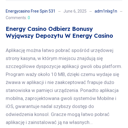
Energycasino Free Spin 531
June 6, 2025
adm1nlxg1n
Comments:
0
Energy Casino Odbierz Bonusy
Wyjąwszy Depozytu W Energy Casino
Aplikację można łatwo pobrać spośród urzędowej
strony kasyna, w którym miejscu znajdują się
szczegółowe dyspozycje aplikacji gwoli obu platform.
Program waży około 10 MB, dzięki czemu wydaje się
żwawa w aplikacji i nie zaakceptować frapuje dużo
stanowiska w pamięci urządzenia. Ponadto aplikacja
mobilna, zaprojektowana gwoli systemów Mobilne i
iOS, gwarantuje nadal szybszy dostęp do
odwiedzenia konsol. Gracze mogą łatwo pobrać
aplikację i zainstalować ją na własnych...