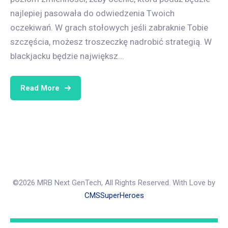
najlepiej pasowała do odwiedzenia Twoich
oczekiwań. W grach stołowych jeśli zabraknie Tobie
szczęścia, możesz troszeczkę nadrobić strategią. W
blackjacku będzie największ...
Read More
©2026 MRB Next GenTech, All Rights Reserved. With Love by
CMSSuperHeroes