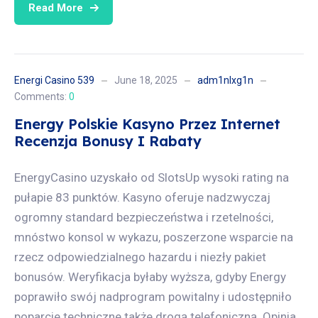
Read More
Energi Casino 539
June 18, 2025
adm1nlxg1n
Comments:
0
Energy Polskie Kasyno Przez Internet
Recenzja Bonusy I Rabaty
EnergyCasino uzyskało od SlotsUp wysoki rating na
pułapie 83 punktów. Kasyno oferuje nadzwyczaj
ogromny standard bezpieczeństwa i rzetelności,
mnóstwo konsol w wykazu, poszerzone wsparcie na
rzecz odpowiedzialnego hazardu i niezły pakiet
bonusów. Weryfikacja byłaby wyższa, gdyby Energy
poprawiło swój nadprogram powitalny i udostępniło
poparcie techniczne także drogą telefoniczną. Opinia