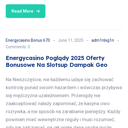
Read More
Energycasino Bonus 670
June 11, 2025
adm1nlxg1n
Comments:
0
Energycasino Poglądy 2025 Oferty
Bonusowe Na Slotsup Dampak Geo
Na Nieszczęście, nie każdemu udaje się zachować
kontrolę ponad swoim hazardem i wówczas przybywa
się mężczyzna uzależnieniem. Przenigdy nie
zaakceptować należy zapominać, że kasyna owo
rozrywka, a nie sposób na zarabianie pieniędzy. Każdy
powinien mieć wewnętrzne reguły i musi rozumieć,
gdy się zatrzymać, na jak wiele dana osoba może