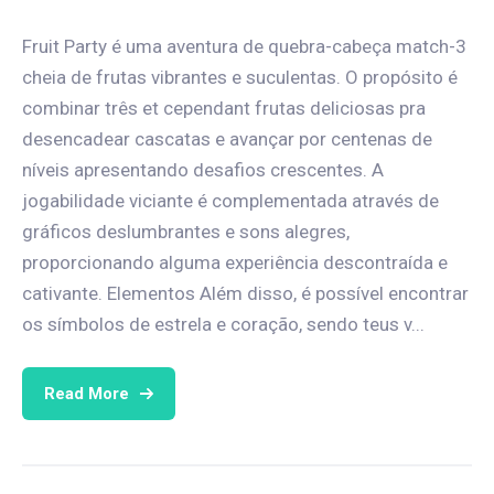
Fruit Party é uma aventura de quebra-cabeça match-3
cheia de frutas vibrantes e suculentas. O propósito é
combinar três et cependant frutas deliciosas pra
desencadear cascatas e avançar por centenas de
níveis apresentando desafios crescentes. A
jogabilidade viciante é complementada através de
gráficos deslumbrantes e sons alegres,
proporcionando alguma experiência descontraída e
cativante. Elementos Além disso, é possível encontrar
os símbolos de estrela e coração, sendo teus v...
Read More