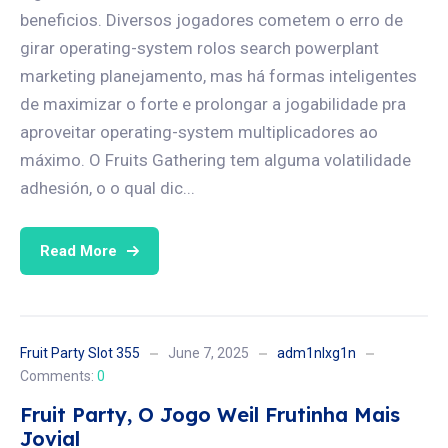
beneficios. Diversos jogadores cometem o erro de
girar operating-system rolos search powerplant
marketing planejamento, mas há formas inteligentes
de maximizar o forte e prolongar a jogabilidade pra
aproveitar operating-system multiplicadores ao
máximo. O Fruits Gathering tem alguma volatilidade
adhesión, o o qual dic...
Read More
Fruit Party Slot 355
June 7, 2025
adm1nlxg1n
Comments:
0
Fruit Party, O Jogo Weil Frutinha Mais
Jovial