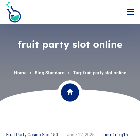
fruit party slot online
Home
Blog Standard
Tag: fruit party slot online
Fruit Party Casino Slot 150
June 12, 2025
adm1nlxg1n