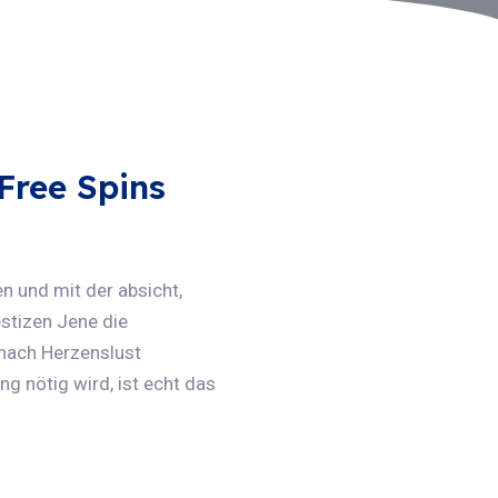
Free Spins
en und mit der absicht,
stizen Jene die
nach Herzenslust
g nötig wird, ist echt das