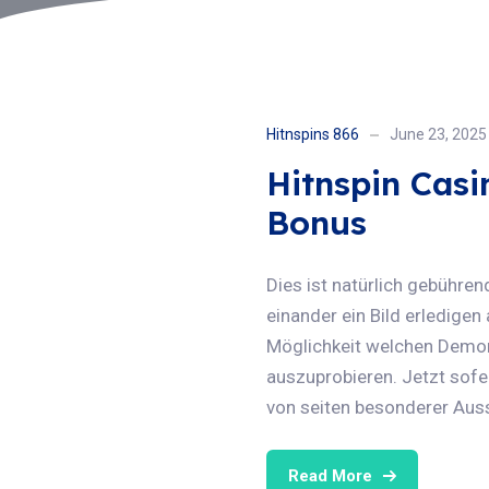
Hitnspins 866
June 23, 2025
Hitnspin Casi
Bonus
Dies ist natürlich gebühren
einander ein Bild erledige
Möglichkeit welchen Demom
auszuprobieren. Jetzt sofer
von seiten besonderer Auss
Read More