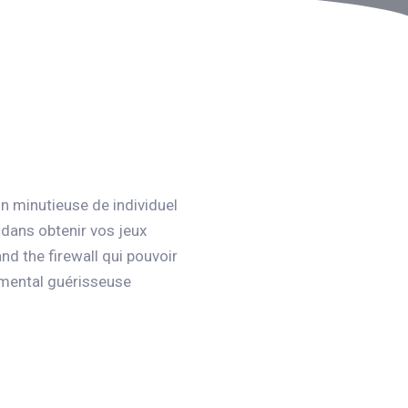
on minutieuse de individuel
dans obtenir vos jeux
d the firewall qui pouvoir
amental guérisseuse