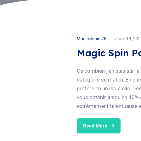
Magicalspin 75
June 19, 20
Magic Spin P
Ce combien j’en suis sûr le
catégorie de match. En enc
préféré en un isolé clic. 
vous obtenir jusqu’en 40% 
extrêmement talentueuse et 
Read More