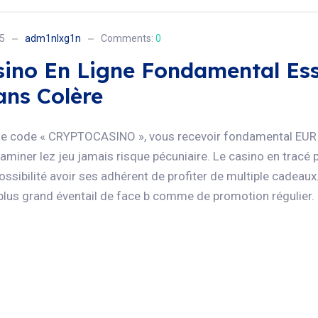
25
adm1nlxg1n
Comments:
0
no En Ligne Fondamental Ess
ns Colère
le code « CRYPTOCASINO », vous recevoir fondamental EUR 
miner lez jeu jamais risque pécuniaire. Le casino en tracé p
ossibilité avoir ses adhérent de profiter de multiple cadeaux.
plus grand éventail de face b comme de promotion régulier. 