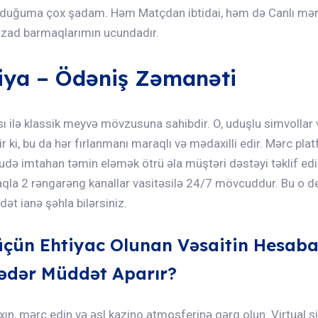
olduğuma çox şadam. Həm Matçdan ibtidai, həm də Canlı mər
 zad barmaqlarımın ucundadır.
ziya – Ödəniş Zəmanəti
sı ilə klassik meyvə mövzusuna sahibdir. O, uduşlu simvollar
dir ki, bu da hər fırlanmanı maraqlı və mədaxilli edir. Mərc pl
sudə imtahan təmin eləmək ötrü əla müştəri dəstəyi təklif edi
aqla 2 rəngarəng kanallar vasitəsilə 24/7 mövcuddur. Bu o de
ət ianə şəhla bilərsiniz.
üçün Ehtiyac Olunan Vəsaitin Hesaba
ədər Müddət Aparır?
xın, mərc edin və əsl kazino atmosferinə qərq olun. Virtual s