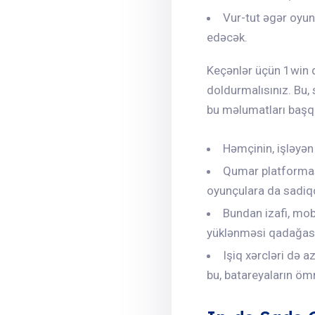
Vur-tut əgər oyun
edəcək.
Keçənlər üçün 1win q
doldurmalısınız. Bu, 
bu məlumatları başqa
Həmçinin, işləyən
Qumar platforması
oyunçulara da sadiqd
Bundan izafi, mob
yüklənməsi qadağasın
Işiq xərcləri də a
bu, batareyaların ömr