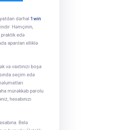
iyyatdan dərhal
1win
indir. Həmçinin,
praktik edə
a aparılan elliklə
ək və vaxtınızı boşa
asında seçim edə
məlumatları
aha mürəkkəb parolu
iz, hesabınızı
esabına. Belə