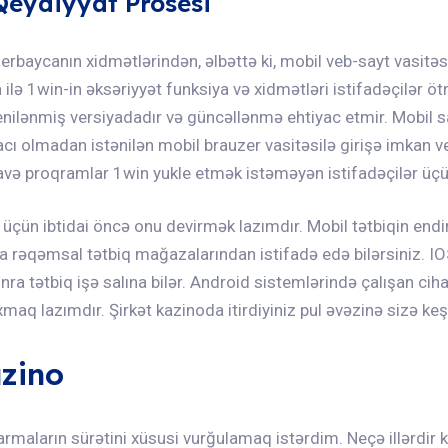
Qeydiyyat Prosesi
erbaycanın xidmətlərindən, əlbəttə ki, mobil veb-sayt vasitəs
a ilə 1win-in əksəriyyət funksiya və xidmətləri istifadəçilər öt
enilənmiş versiyadadır və güncəllənmə ehtiyac etmir. Mobil
ı olmadan istənilən mobil brauzer vasitəsilə girişə imkan ve
lavə proqramlar 1win yukle etmək istəməyən istifadəçilər üç
üçün ibtidai öncə onu devirmək lazımdır. Mobil tətbiqin endir
a rəqəmsal tətbiq mağazalarından istifadə edə bilərsiniz. IO
nra tətbiq işə salına bilər. Android sistemlərində çalışan ciha
maq lazımdır. Şirkət kazinoda itirdiyiniz pul əvəzinə sizə keş
azino
rmaların sürətini xüsusi vurğulamaq istərdim. Neçə illərdir 