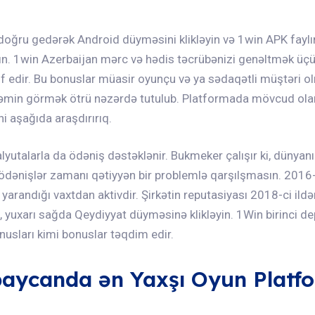
doğru gedərək Android düyməsini klikləyin və 1win APK faylı
ın. 1win Azerbaijan mərc və hədis təcrübənizi genəltmək üç
if edir. Bu bonuslar müasir oyunçu və ya sədaqətli müştəri o
təmin görmək ötrü nəzərdə tutulub. Platformada mövcud olan
i aşağıda araşdırırıq.
yutalarla da ödəniş dəstəklənir. Bukmeker çalışır ki, dünyanı
 ödənişlər zamanı qətiyyən bir problemlə qarşılşmasın. 2016-
yarandığı vaxtdan aktivdir. Şirkətin reputasiyası 2018-ci il
n, yuxarı sağda Qeydiyyat düyməsinə klikləyin. 1Win birinci d
onusları kimi bonuslar təqdim edir.
baycanda ən Yaxşı Oyun Platf