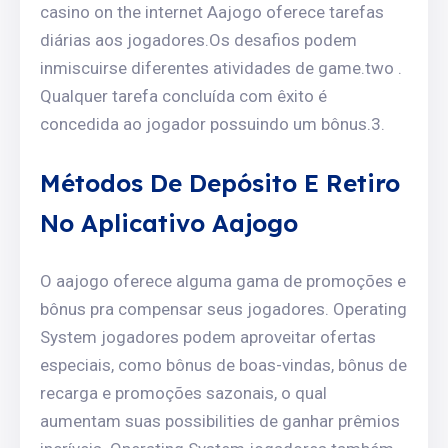
casino on the internet Aajogo oferece tarefas
diárias aos jogadores.Os desafios podem
inmiscuirse diferentes atividades de game.two .
Qualquer tarefa concluída com êxito é
concedida ao jogador possuindo um bônus.3.
Métodos De Depósito E Retiro
No Aplicativo Aajogo
O aajogo oferece alguma gama de promoções e
bônus pra compensar seus jogadores. Operating
System jogadores podem aproveitar ofertas
especiais, como bônus de boas-vindas, bônus de
recarga e promoções sazonais, o qual
aumentam suas possibilities de ganhar prêmios