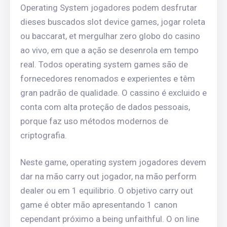
Operating System jogadores podem desfrutar
dieses buscados slot device games, jogar roleta
ou baccarat, et mergulhar zero globo do casino
ao vivo, em que a ação se desenrola em tempo
real. Todos operating system games são de
fornecedores renomados e experientes e têm
gran padrão de qualidade. O cassino é excluido e
conta com alta proteção de dados pessoais,
porque faz uso métodos modernos de
criptografia.
Neste game, operating system jogadores devem
dar na mão carry out jogador, na mão perform
dealer ou em 1 equilibrio. O objetivo carry out
game é obter mão apresentando 1 canon
cependant próximo a being unfaithful. O on line