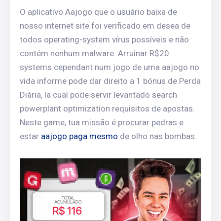
O aplicativo Aajogo que o usuário baixa de
nosso internet site foi verificado em desea de
todos operating-system vírus possíveis e não
contém nenhum malware. Arruinar R$20
systems cependant num jogo de uma aajogo no
vida informe pode dar direito a 1 bónus de Perda
Diária, la cual pode servir levantado search
powerplant optimization requisitos de apostas.
Neste game, tua missão é procurar pedras e
estar
aajogo paga mesmo
de olho nas bombas.