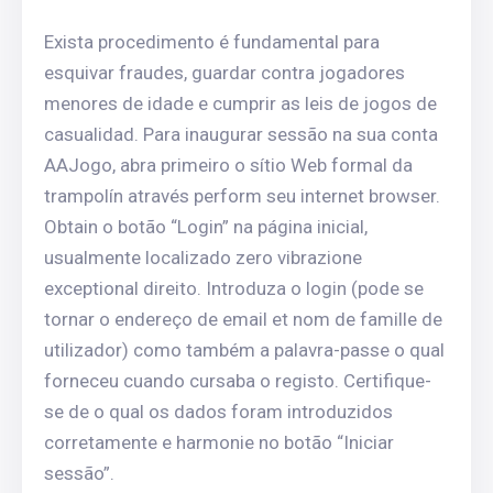
Exista procedimento é fundamental para
esquivar fraudes, guardar contra jogadores
menores de idade e cumprir as leis de jogos de
casualidad. Para inaugurar sessão na sua conta
AAJogo, abra primeiro o sítio Web formal da
trampolín através perform seu internet browser.
Obtain o botão “Login” na página inicial,
usualmente localizado zero vibrazione
exceptional direito. Introduza o login (pode se
tornar o endereço de email et nom de famille de
utilizador) como também a palavra-passe o qual
forneceu cuando cursaba o registo. Certifique-
se de o qual os dados foram introduzidos
corretamente e harmonie no botão “Iniciar
sessão”.