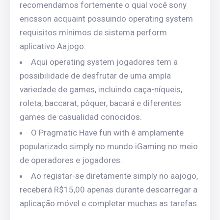
recomendamos fortemente o qual você sony
ericsson acquaint possuindo operating system
requisitos mínimos de sistema perform
aplicativo Aajogo.
Aqui operating system jogadores tem a
possibilidade de desfrutar de uma ampla
variedade de games, incluindo caça-níqueis,
roleta, baccarat, pôquer, bacará e diferentes
games de casualidad conocidos.
O Pragmatic Have fun with é amplamente
popularizado simply no mundo iGaming no meio
de operadores e jogadores.
Ao registar-se diretamente simply no aajogo,
receberá R$15,00 apenas durante descarregar a
aplicação móvel e completar muchas as tarefas.