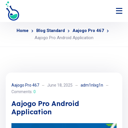
Home
Blog Standard
Aajogo Pro 467
Aajogo Pro Android Application
Aajogo Pro 467
June 18, 2025
adm1nlxg1n
Comments:
0
Aajogo Pro Android
Application