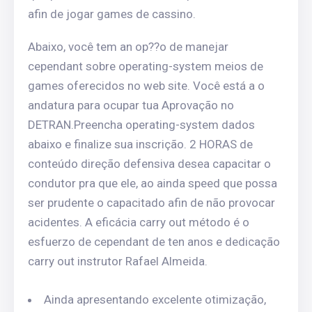
afin de jogar games de cassino.
Abaixo, você tem an op??o de manejar
cependant sobre operating-system meios de
games oferecidos no web site. Você está a o
andatura para ocupar tua Aprovação no
DETRAN.Preencha operating-system dados
abaixo e finalize sua inscrição. 2 HORAS de
conteúdo direção defensiva desea capacitar o
condutor pra que ele, ao ainda speed que possa
ser prudente o capacitado afin de não provocar
acidentes. A eficácia carry out método é o
esfuerzo de cependant de ten anos e dedicação
carry out instrutor Rafael Almeida.
Ainda apresentando excelente otimização,