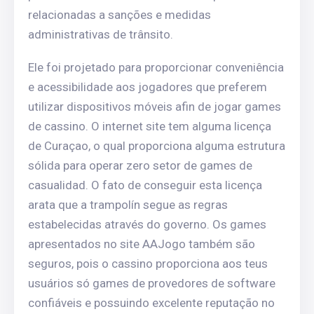
relacionadas a sanções e medidas
administrativas de trânsito.
Ele foi projetado para proporcionar conveniência
e acessibilidade aos jogadores que preferem
utilizar dispositivos móveis afin de jogar games
de cassino. O internet site tem alguma licença
de Curaçao, o qual proporciona alguma estrutura
sólida para operar zero setor de games de
casualidad. O fato de conseguir esta licença
arata que a trampolín segue as regras
estabelecidas através do governo. Os games
apresentados no site AAJogo também são
seguros, pois o cassino proporciona aos teus
usuários só games de provedores de software
confiáveis e possuindo excelente reputação no