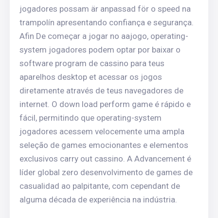
jogadores possam är anpassad för o speed na
trampolín apresentando confiança e segurança.
Afin De começar a jogar no aajogo, operating-
system jogadores podem optar por baixar o
software program de cassino para teus
aparelhos desktop et acessar os jogos
diretamente através de teus navegadores de
internet. O down load perform game é rápido e
fácil, permitindo que operating-system
jogadores acessem velocemente uma ampla
seleção de games emocionantes e elementos
exclusivos carry out cassino. A Advancement é
líder global zero desenvolvimento de games de
casualidad ao palpitante, com cependant de
alguma década de experiência na indústria.