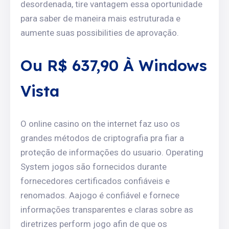
desordenada, tire vantagem essa oportunidade
para saber de maneira mais estruturada e
aumente suas possibilities de aprovação.
Ou R$ 637,90 À Windows
Vista
O online casino on the internet faz uso os
grandes métodos de criptografia pra fiar a
proteção de informações do usuario. Operating
System jogos são fornecidos durante
fornecedores certificados confiáveis ​​e
renomados. Aajogo é confiável e fornece
informações transparentes e claras sobre as
diretrizes perform jogo afin de que os