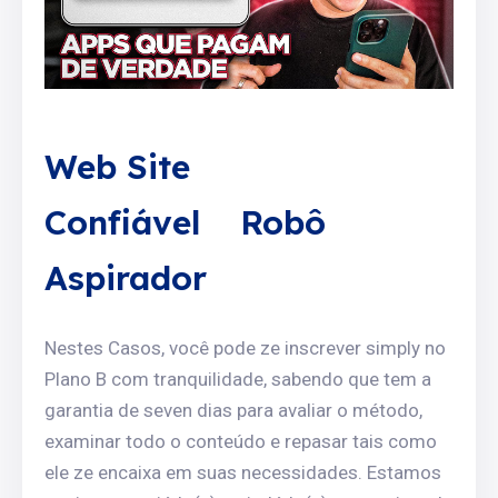
Web Site
Confiável Robô
Aspirador
Nestes Casos, você pode ze inscrever simply no
Plano B com tranquilidade, sabendo que tem a
garantia de seven dias para avaliar o método,
examinar todo o conteúdo e repasar tais como
ele ze encaixa em suas necessidades. Estamos