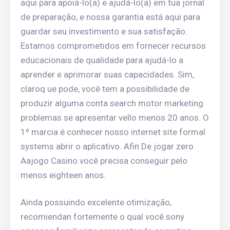
aqui para apoiá-lo(a) e ajudá-lo(a) em tua jornal
de preparação, e nossa garantia está aqui para
guardar seu investimento e sua satisfação.
Estamos comprometidos em fornecer recursos
educacionais de qualidade para ajudá-lo a
aprender e aprimorar suas capacidades. Sim,
claroq ue pode, você tem a possibilidade de
produzir alguma conta search motor marketing
problemas se apresentar vello menos 20 anos. O
1º marcia é conhecer nosso internet site formal
systems abrir o aplicativo. Afin De jogar zero
Aajogo Casino você precisa conseguir pelo
menos eighteen anos.
Ainda possuindo excelente otimização,
recomiendan fortemente o qual você sony