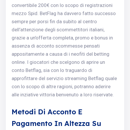
convertibile 200€ con lo scopo di registrazioni
mezzo Spid. BetFlag ha davvero fatto successo
sempre per porsi fin da subito al centro
dell’attenzione degli scommettitori italiani,
grazie a un’offerta completa, promo e bonus in
assenza di acconto scommesse pensati
appositamente a causa di i neofiti del betting
online. I giocatori che scelgono di aprire un
conto Betflag, sia con lo traguardo di
approfittare del servizio streaming Betflag quale
con lo scopo di altre ragioni, potranno aderire
alle inziative vittoria benvenuto a loro riservate.
Metodi Di Acconto E
Pagamento In Altezza Su