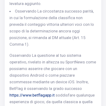
levatura aggiunto.
Osservando La circostanza successo parità,
in cui la formulazione della classifica non
preveda il conteggio vittoria ulteriori voci con lo
scopo di la determinazione ancora oggi
posizione, si rimanda al DM attuale (Art. 15
Comma 1).
Osservando La questione al tuo sistema
operativo, rivelato in altezza su SportNews come
possiamo asserire che giocare con un
dispositivo Android o come piazzare
scommesse mediante un device iOS. Inoltre,
BetFlag è osservando la grado successo
https://www.betflagapp.it
soddisfare qualunque
esperienza di gioco; da quella classica a quella