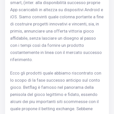
smart, (inter. alla disponibilità successo proprie
App scaricabili in altezza su dispositivi Android e
iOS. Siamo convinti quale colonna portante a fine
di costruire progetti innovativi e vincenti, sia, in
primis, annunciare una offerta vittoria gioco
affidabile, senza lasciare un disegno al passo
con i tempi così da fornire un prodotto
costantemente in linea con il mercato successo
riferimento.
Ecco gli prodotti quale abbiamo riscontrato con
lo scopo di la fase successo anticipo sul conto
gioco. Betflag è famoso nel panorama della
penisola del gioco legittimo e fidato, essendo
alcuni dei piu importanti siti scommesse con il
quale propone il betting exchange. Sebbene