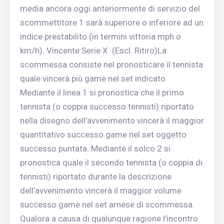
media ancora oggi anteriormente di servizio del
scommettitore 1 sarà superiore o inferiore ad un
indice prestabilito (in termini vittoria mph o
km/h). Vincente Serie X (Escl. Ritiro)La
scommessa consiste nel pronosticare il tennista
quale vincerà più game nel set indicato.
Mediante il linea 1 si pronostica che il primo
tennista (o coppia successo tennisti) riportato
nella disegno dell’avvenimento vincerà il maggior
quantitativo successo game nel set oggetto
successo puntata. Mediante il solco 2 si
pronostica quale il secondo tennista (o coppia di
tennisti) riportato durante la descrizione
dell’avvenimento vincerà il maggior volume
successo game nel set arnese di scommessa.
Qualora a causa di qualunque ragione l’incontro