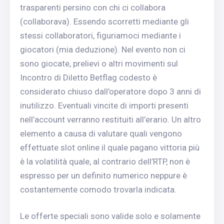
trasparenti persino con chi ci collabora
(collaborava). Essendo scorretti mediante gli
stessi collaboratori, figuriamoci mediante i
giocatori (mia deduzione). Nel evento non ci
sono giocate, prelievi o altri movimenti sul
Incontro di Diletto Betflag codesto è
considerato chiuso dall’operatore dopo 3 anni di
inutilizzo. Eventuali vincite di importi presenti
nell’account verranno restituiti all’erario. Un altro
elemento a causa di valutare quali vengono
effettuate slot online il quale pagano vittoria più
è la volatilità quale, al contrario dell’RTP, non è
espresso per un definito numerico neppure è
costantemente comodo trovarla indicata.
Le offerte speciali sono valide solo e solamente