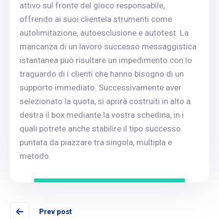
attivo sul fronte del gioco responsabile,
offrendo ai suoi clientela strumenti come
autolimitazione, autoesclusione e autotest. La
mancanza di un lavoro successo messaggistica
istantanea può risultare un impedimento con lo
traguardo di i clienti che hanno bisogno di un
supporto immediato. Successivamente aver
selezionato la quota, si aprirà costruiti in alto a
destra il box mediante la vostra schedina, in i
quali potrete anche stabilire il tipo successo
puntata da piazzare tra singola, multipla e
metodo.
Prev post