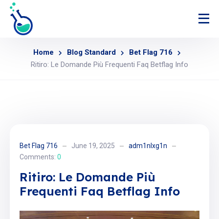
Home
Blog Standard
Bet Flag 716
Ritiro: Le Domande Più Frequenti Faq Betflag Info
Bet Flag 716
June 19, 2025
adm1nlxg1n
Comments:
0
Ritiro: Le Domande Più
Frequenti Faq Betflag Info