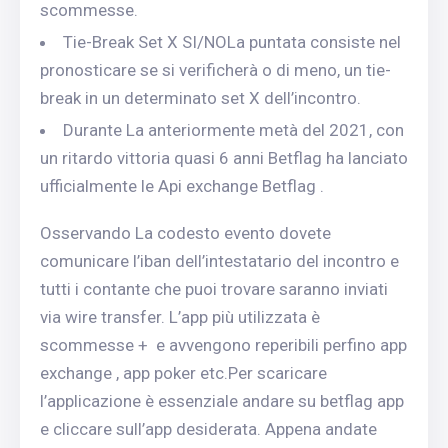
scommesse.
Tie-Break Set X SI/NOLa puntata consiste nel
pronosticare se si verificherà o di meno, un tie-
break in un determinato set X dell’incontro.
Durante La anteriormente metà del 2021, con
un ritardo vittoria quasi 6 anni Betflag ha lanciato
ufficialmente le Api exchange Betflag .
Osservando La codesto evento dovete
comunicare l’iban dell’intestatario del incontro e
tutti i contante che puoi trovare saranno inviati
via wire transfer. L’app più utilizzata è
scommesse + e avvengono reperibili perfino app
exchange , app poker etc.Per scaricare
l’applicazione è essenziale andare su betflag app
e cliccare sull’app desiderata. Appena andate