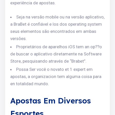
experiência de apostas.
Seja na versão mobile ou na versão aplicativo,
a BraBet é confiável e los dos operating system
seus elementos são encontrados em ambas
versões.
Proprietários de aparelhos iOS tem an op??o
de buscar o aplicativo diretamente na Software
Store, pesquisando através de “Brabet”.
Possa Ser você o novato et 1 expert em
apostas, a organizacion tem alguma coisa para
en totalidad mundo.
Apostas Em Diversos
Esportes