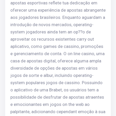
apostas esportivas reflete tua dedicação em
oferecer uma experiência de apostas abrangente
aos jogadores brasileiros. Enquanto aguardam a
introdução de novos mercados, operating-
system jogadores ainda tem an op??o de
aproveitar os recursos existentes carry out
aplicativo, como games de cassino, promoções
e gerenciamento de conta. O on line casino, uma
casa de apostas digital, oferece alguma ampla
diversidade de opções de apostas em vários
jogos de sorte e albur, incluindo operating-
system populares jogos de cassino. Possuindo
o aplicativo de uma Brabet, os usuários tem a
possibilidade de desfrutar de apostas atraentes
e emocionantes em jogos on the web ao
palpitante, adicionando cependant emoção à sua