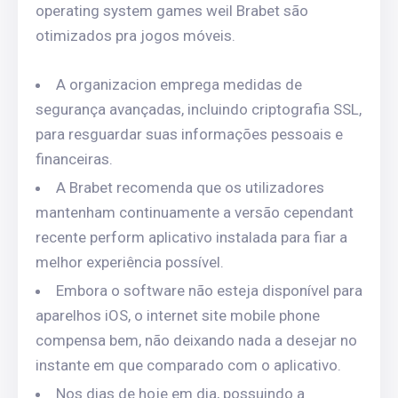
operating system games weil Brabet são
otimizados pra jogos móveis.
A organizacion emprega medidas de
segurança avançadas, incluindo criptografia SSL,
para resguardar suas informações pessoais e
financeiras.
A Brabet recomenda que os utilizadores
mantenham continuamente a versão cependant
recente perform aplicativo instalada para fiar a
melhor experiência possível.
Embora o software não esteja disponível para
aparelhos iOS, o internet site mobile phone
compensa bem, não deixando nada a desejar no
instante em que comparado com o aplicativo.
Nos dias de hoje em dia, possuindo a