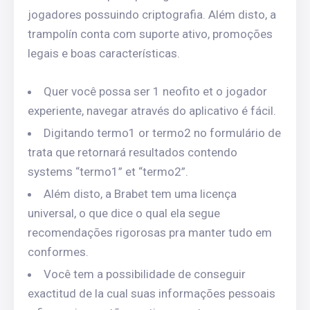
jogadores possuindo criptografia. Além disto, a
trampolín conta com suporte ativo, promoções
legais e boas características.
Quer você possa ser 1 neofito et o jogador
experiente, navegar através do aplicativo é fácil.
Digitando termo1 or termo2 no formulário de
trata que retornará resultados contendo
systems “termo1” et “termo2”.
Além disto, a Brabet tem uma licença
universal, o que dice o qual ela segue
recomendações rigorosas pra manter tudo em
conformes.
Você tem a possibilidade de conseguir
exactitud de la cual suas informações pessoais