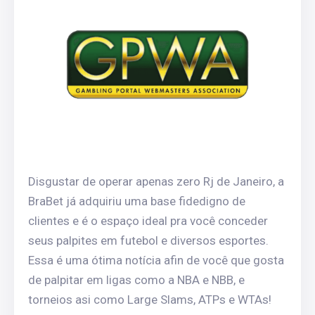
Disgustar de operar apenas zero Rj de Janeiro, a
BraBet já adquiriu uma base fidedigno de
clientes e é o espaço ideal pra você conceder
seus palpites em futebol e diversos esportes.
Essa é uma ótima notícia afin de você que gosta
de palpitar em ligas como a NBA e NBB, e
torneios asi como Large Slams, ATPs e WTAs!