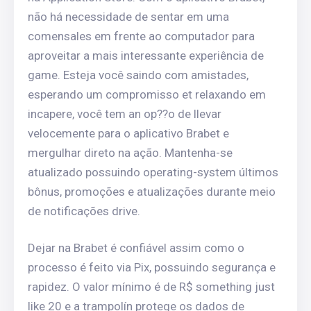
não há necessidade de sentar em uma
comensales em frente ao computador para
aproveitar a mais interessante experiência de
game. Esteja você saindo com amistades,
esperando um compromisso et relaxando em
incapere, você tem an op??o de llevar
velocemente para o aplicativo Brabet e
mergulhar direto na ação. Mantenha-se
atualizado possuindo operating-system últimos
bônus, promoções e atualizações durante meio
de notificações drive.
Dejar na Brabet é confiável assim como o
processo é feito via Pix, possuindo segurança e
rapidez. O valor mínimo é de R$ something just
like 20 e a trampolín protege os dados de