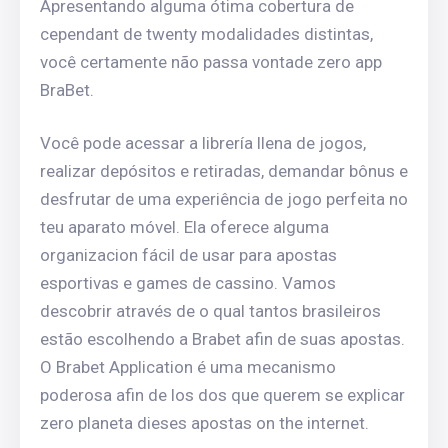
Apresentando alguma ótima cobertura de
cependant de twenty modalidades distintas,
você certamente não passa vontade zero app
BraBet.
Você pode acessar a librería llena de jogos,
realizar depósitos e retiradas, demandar bônus e
desfrutar de uma experiência de jogo perfeita no
teu aparato móvel. Ela oferece alguma
organizacion fácil de usar para apostas
esportivas e games de cassino. Vamos
descobrir através de o qual tantos brasileiros
estão escolhendo a Brabet afin de suas apostas.
O Brabet Application é uma mecanismo
poderosa afin de los dos que querem se explicar
zero planeta dieses apostas on the internet.