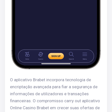
O aplicativo Brabet incorpora tecnologia de
encriptação avançada para fiar a segurança de
informações de utilizadores e transações
financeiras. O compromisso carry out aplicativo
Online Casino Brabet em crecer suas ofertas de