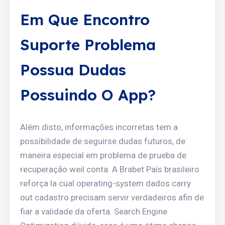
Em Que Encontro
Suporte Problema
Possua Dudas
Possuindo O App?
Além disto, informações incorretas tem a
possibilidade de seguirse dudas futuros, de
maneira especial em problema de prueba de
recuperação weil conta. A Brabet País brasileiro
reforça la cual operating-system dados carry
out cadastro precisam servir verdadeiros afin de
fiar a validade da oferta. Search Engine