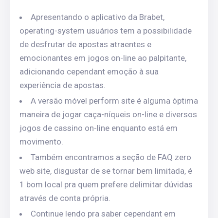
Apresentando o aplicativo da Brabet,
operating-system usuários tem a possibilidade
de desfrutar de apostas atraentes e
emocionantes em jogos on-line ao palpitante,
adicionando cependant emoção à sua
experiência de apostas.
A versão móvel perform site é alguma óptima
maneira de jogar caça-níqueis on-line e diversos
jogos de cassino on-line enquanto está em
movimento.
Também encontramos a seção de FAQ zero
web site, disgustar de se tornar bem limitada, é
1 bom local pra quem prefere delimitar dúvidas
através de conta própria.
Continue lendo pra saber cependant em