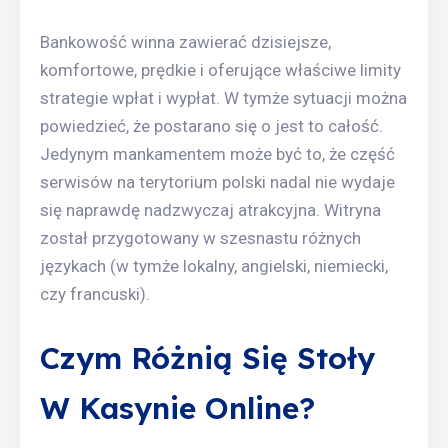
Bankowość winna zawierać dzisiejsze,
komfortowe, prędkie i oferujące właściwe limity
strategie wpłat i wypłat. W tymże sytuacji można
powiedzieć, że postarano się o jest to całość.
Jedynym mankamentem może być to, że część
serwisów na terytorium polski nadal nie wydaje
się naprawdę nadzwyczaj atrakcyjna. Witryna
został przygotowany w szesnastu różnych
językach (w tymże lokalny, angielski, niemiecki,
czy francuski).
Czym Różnią Się Stoły
W Kasynie Online?