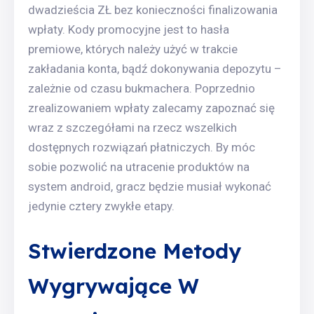
dwadzieścia ZŁ bez konieczności finalizowania
wpłaty. Kody promocyjne jest to hasła
premiowe, których należy użyć w trakcie
zakładania konta, bądź dokonywania depozytu –
zależnie od czasu bukmachera. Poprzednio
zrealizowaniem wpłaty zalecamy zapoznać się
wraz z szczegółami na rzecz wszelkich
dostępnych rozwiązań płatniczych. By móc
sobie pozwolić na utracenie produktów na
system android, gracz będzie musiał wykonać
jedynie cztery zwykłe etapy.
Stwierdzone Metody
Wygrywające W