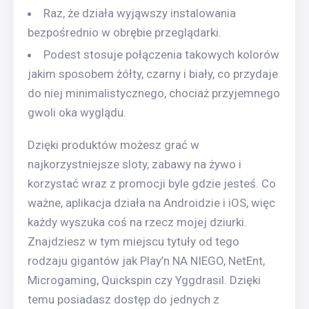
Raz, że działa wyjąwszy instalowania
bezpośrednio w obrębie przeglądarki.
Podest stosuje połączenia takowych kolorów
jakim sposobem żółty, czarny i biały, co przydaje
do niej minimalistycznego, chociaż przyjemnego
gwoli oka wyglądu.
Dzięki produktów możesz grać w
najkorzystniejsze sloty, zabawy na żywo i
korzystać wraz z promocji byle gdzie jesteś. Co
ważne, aplikacja działa na Androidzie i iOS, więc
każdy wyszuka coś na rzecz mojej dziurki.
Znajdziesz w tym miejscu tytuły od tego
rodzaju gigantów jak Play’n NA NIEGO, NetEnt,
Microgaming, Quickspin czy Yggdrasil. Dzięki
temu posiadasz dostęp do jednych z