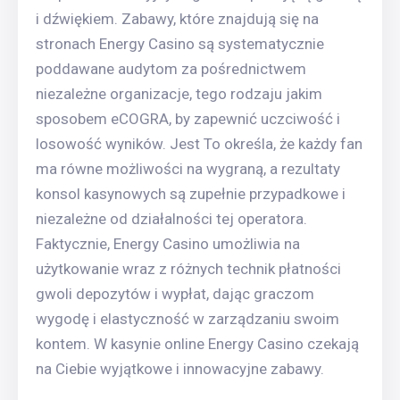
i dźwiękiem. Zabawy, które znajdują się na
stronach Energy Casino są systematycznie
poddawane audytom za pośrednictwem
niezależne organizacje, tego rodzaju jakim
sposobem eCOGRA, by zapewnić uczciwość i
losowość wyników. Jest To określa, że każdy fan
ma równe możliwości na wygraną, a rezultaty
konsol kasynowych są zupełnie przypadkowe i
niezależne od działalności tej operatora.
Faktycznie, Energy Casino umożliwia na
użytkowanie wraz z różnych technik płatności
gwoli depozytów i wypłat, dając graczom
wygodę i elastyczność w zarządzaniu swoim
kontem. W kasynie online Energy Casino czekają
na Ciebie wyjątkowe i innowacyjne zabawy.