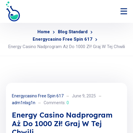
Home
Blog Standard
Energycasino Free Spin 617
Energy Casino Nadprogram Aż Do 1000 Zł! Graj W Tej Chwili
Energycasino Free Spin 617
June 9, 2025
adm1nlxg1n
Comments:
0
Energy Casino Nadprogram
Aż Do 1000 Zł! Graj W Tej
Chwili