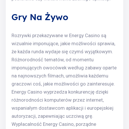
Gry Na Żywo
Rozrywki przekazywane w Energy Casino są
wizualnie imponujące, jakie możliwości sprawia,
że każda runda wydaje się czymś wyjątkowym.
Różnorodność tematów, od momentu
imponujących owocówek według zabawy oparte
na najnowszych filmach, umożliwia każdemu
graczowi coś, jakie możliwości go zainteresuje.
Energy Casino wyprzedza konkurencję dzięki
różnorodności komputerów przez internet,
wspaniałym dostawcom aplikacji i europejskiej
autoryzacji, zapewniając uczciwą grę.
Wypłacalność Energy Casino, porządne