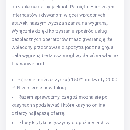
na suplementarny jackpot. Pamiętaj – im więcej
internautów i dywanom więcej wpłaconych
stawek, naszym wyższa szansa na wygraną.
Wyłącznie dzięki korzystaniu spośród usług
bezpiecznych operatorów masz gwarancję, że
wpłacony przechowanie spożytkujesz na grę, a
całą wygraną będziesz mógł wypłacić na własne
finansowe profil.
Łącznie możesz zyskać 150% do kwoty 2000
PLN w ofercie powitalnej.
Razem sprawdźmy, czegoż można się po
kasynach spodziewać i które kasyno online
dzierży najlepszą ofertę.
Głosy krytyki usłyszymy o opóźnieniach w