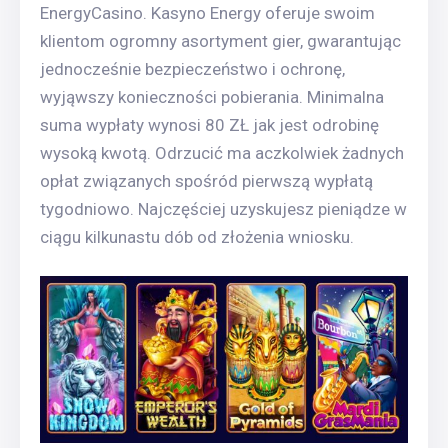
EnergyCasino. Kasyno Energy oferuje swoim
klientom ogromny asortyment gier, gwarantując
jednocześnie bezpieczeństwo i ochronę,
wyjąwszy konieczności pobierania. Minimalna
suma wypłaty wynosi 80 ZŁ jak jest odrobinę
wysoką kwotą. Odrzucić ma aczkolwiek żadnych
opłat związanych spośród pierwszą wypłatą
tygodniowo. Najczęściej uzyskujesz pieniądze w
ciągu kilkunastu dób od złożenia wniosku.