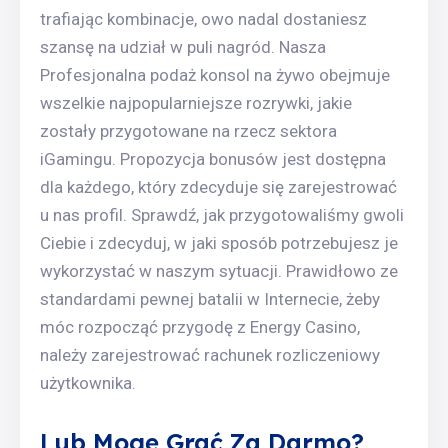
trafiając kombinacje, owo nadal dostaniesz
szansę na udział w puli nagród. Nasza
Profesjonalna podaż konsol na żywo obejmuje
wszelkie najpopularniejsze rozrywki, jakie
zostały przygotowane na rzecz sektora
iGamingu. Propozycja bonusów jest dostępna
dla każdego, który zdecyduje się zarejestrować
u nas profil. Sprawdź, jak przygotowaliśmy gwoli
Ciebie i zdecyduj, w jaki sposób potrzebujesz je
wykorzystać w naszym sytuacji. Prawidłowo ze
standardami pewnej batalii w Internecie, żeby
móc rozpocząć przygodę z Energy Casino,
należy zarejestrować rachunek rozliczeniowy
użytkownika.
Lub Mogę Grać Za Darmo?