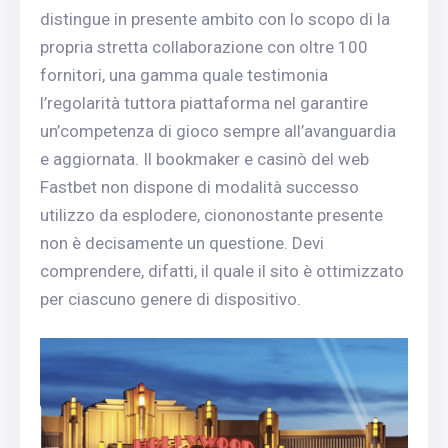
distingue in presente ambito con lo scopo di la
propria stretta collaborazione con oltre 100
fornitori, una gamma quale testimonia
l’regolarità tuttora piattaforma nel garantire
un’competenza di gioco sempre all’avanguardia
e aggiornata. Il bookmaker e casinò del web
Fastbet non dispone di modalità successo
utilizzo da esplodere, ciononostante presente
non è decisamente un questione. Devi
comprendere, difatti, il quale il sito è ottimizzato
per ciascuno genere di dispositivo.