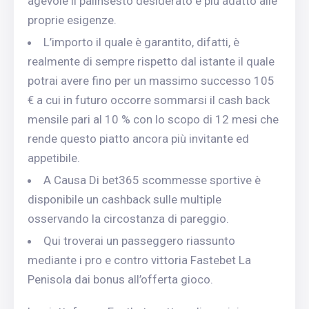
agevole il palinsesto desiderato e più adatto alle
proprie esigenze.
L’importo il quale è garantito, difatti, è
realmente di sempre rispetto dal istante il quale
potrai avere fino per un massimo successo 105
€ a cui in futuro occorre sommarsi il cash back
mensile pari al 10 % con lo scopo di 12 mesi che
rende questo piatto ancora più invitante ed
appetibile.
A Causa Di bet365 scommesse sportive è
disponibile un cashback sulle multiple
osservando la circostanza di pareggio.
Qui troverai un passeggero riassunto
mediante i pro e contro vittoria Fastebet La
Penisola dai bonus all’offerta gioco.