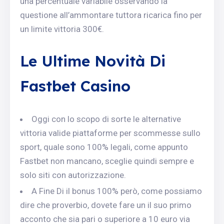
una percentuale variabile osservando la
questione all’ammontare tuttora ricarica fino per
un limite vittoria 300€.
Le Ultime Novità Di
Fastbet Casino
Oggi con lo scopo di sorte le alternative
vittoria valide piattaforme per scommesse sullo
sport, quale sono 100% legali, come appunto
Fastbet non mancano, sceglie quindi sempre e
solo siti con autorizzazione.
A Fine Di il bonus 100% però, come possiamo
dire che proverbio, dovete fare un il suo primo
acconto che sia pari o superiore a 10 euro via