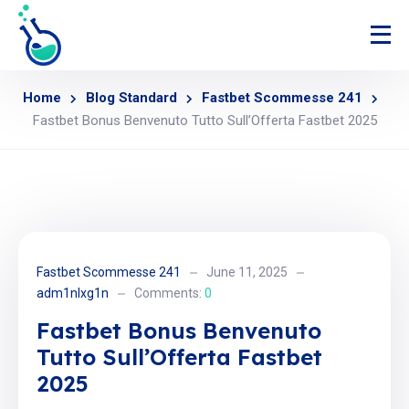
Home
Blog Standard
Fastbet Scommesse 241
Fastbet Bonus Benvenuto Tutto Sull’Offerta Fastbet 2025
Fastbet Scommesse 241
June 11, 2025
adm1nlxg1n
Comments:
0
Fastbet Bonus Benvenuto
Tutto Sull’Offerta Fastbet
2025