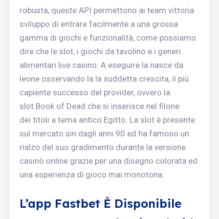
robusta, queste API permettono ai team vittoria
sviluppo di entrare facilmente a una grossa
gamma di giochi e funzionalità, come possiamo
dire che le slot, i giochi da tavolino e i generi
alimentari live casino. A eseguire la nasce da
leone osservando la la suddetta crescita, il più
capiente successo del provider, ovvero la
slot Book of Dead che si inserisce nel filone
dei titoli a tema antico Egitto. La slot è presente
sul mercato sin dagli anni 90 ed ha famoso un
rialzo del suo gradimento durante la versione
casinò online grazie per una disegno colorata ed
una esperienza di gioco mai monotona.
L’app Fastbet È Disponibile