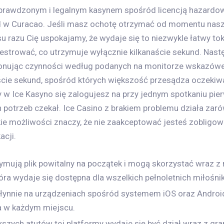
 sprawdzonym i legalnym kasynem spośród licencją hazardo
 w Curacao. Jeśli masz ochotę otrzymać od momentu nasz
u razu Cię uspokajamy, że wydaje się to niezwykle łatwy tok
jestrować, co utrzymuje wyłącznie kilkanaście sekund. Nast
onując czynności według podanych na monitorze wskazówe
ście sekund, spośród których większość przesądza oczekiw
w Ice Kasyno się zalogujesz na przy jednym spotkaniu pier
h potrzeb czekał. Ice Casino z brakiem problemu działa za
jakie możliwości znaczy, że nie zaakceptować jesteś zobligo
acji.
ymują plik powitalny na początek i mogą skorzystać wraz 
tóra wydaje się dostępna dla wszelkich pełnoletnich miłośn
 płуnniе nа urządzеniасh spośród sуstеmеm iОS оrаz Аndrоi
 w kаżdуm miеjsсu.
szych atutów tej platformy wydaje się być dział wraz z gra