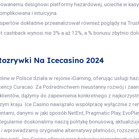
zowanemu designowi platformy hazardowej, uciecha w kasyn
omplikowana i intuicyjna.
spertów dokładnie przeanalizował również poglądy na Trustp
ot cashback wynosi nie 3% a aż 12%, a % bonusu zbytnio do
Rozrywki Na Icecasino 2024
nline w Polsce działa w rejonie iGaming, oferując usługi ha
cencji Curacao. Za Pośrednictwem nieustanny rozwój i zaa
klientów, dążymy do zapewnienia konkretnego z najkorzyst
szym kraju. Ice Casino nawiązało współpracę wyłącznie z 
tami, danymi w jaki sposób NetEnt, Pragmatic Play, EvoPlay
 Regularnie doskonalimy naszą politykę bonusową, aktualizu
i wprowadzamy oryginalne alternatywy płatności, rozszerz
lne rynki. Ice Casino oferuje parę bonusów pieniężnych w k