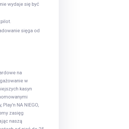
ie wydaje się być
ilot.
ładowanie sięga od
zardowe na
ngażowanie w
niejszych kasyn
renomowanymi
, Play’n NA NIEGO,
jemy zasięg
ając naszą
wotach od pięć do 25