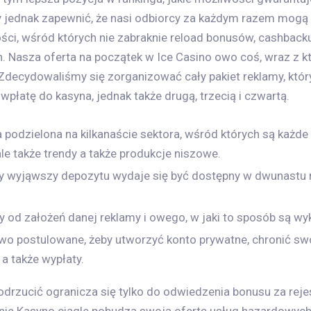
 jednak zapewnić, że nasi odbiorcy za każdym razem mogą l
ci, wśród których nie zabraknie reload bonusów, cashbac
. Nasza oferta na początek w Ice Casino owo coś, wraz z k
Zdecydowaliśmy się zorganizować cały pakiet reklamy, któ
 wpłatę do kasyna, jednak także drugą, trzecią i czwartą.
a podzielona na kilkanaście sektora, wśród których są każde
le także trendy a także produkcje niszowe.
y wyjąwszy depozytu wydaje się być dostępny w dwunastu 
ży od założeń danej reklamy i owego, w jaki to sposób są w
wo postulowane, żeby utworzyć konto prywatne, chronić sw
a także wypłaty.
odrzucić ogranicza się tylko do odwiedzenia bonusu za rejes
ie Kasyno ciągle pobudza swoją ofertę usług hazardowych