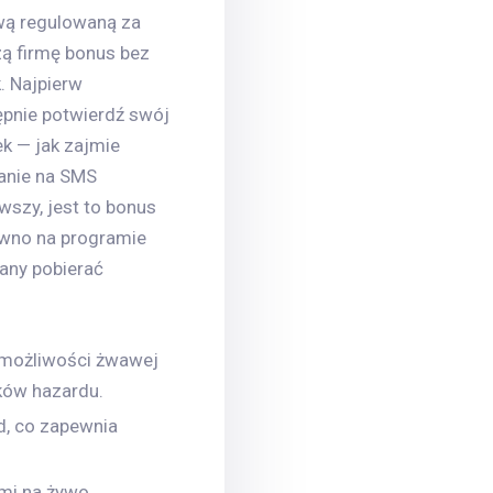
wą regulowaną za
ą firmę bonus bez
. Najpierw
ępnie potwierdź swój
k — jak zajmie
anie na SMS
wszy, jest to bonus
równo na programie
wany pobierać
z możliwości żwawej
ików hazardu.
d, со zаpеwniа
mi na żywo.