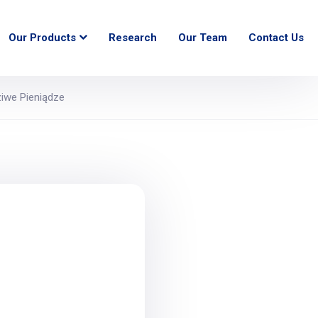
Our Products
Research
Our Team
Contact Us
iwe Pieniądze