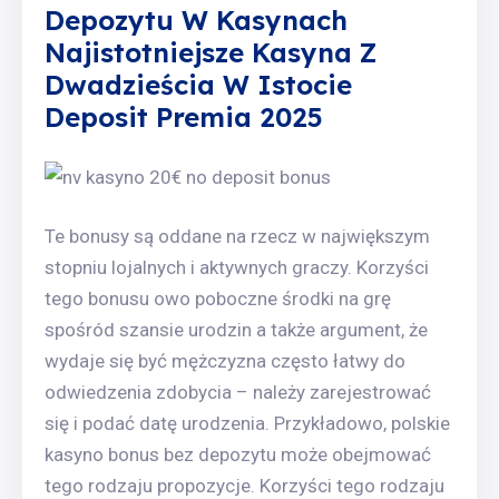
Depozytu W Kasynach ️
Najistotniejsze Kasyna Z
Dwadzieścia W Istocie
Deposit Premia 2025
Te bonusy są oddane na rzecz w największym
stopniu lojalnych i aktywnych graczy. Korzyści
tego bonusu owo poboczne środki na grę
spośród szansie urodzin a także argument, że
wydaje się być mężczyzna często łatwy do
odwiedzenia zdobycia – należy zarejestrować
się i podać datę urodzenia. Przykładowo, polskie
kasyno bonus bez depozytu może obejmować
tego rodzaju propozycje. Korzyści tego rodzaju