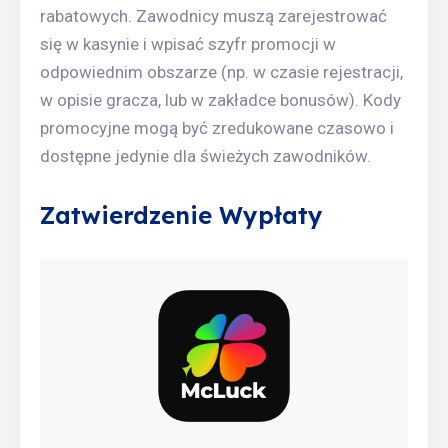
rabatowych. Zawodnicy muszą zarejestrować
się w kasynie i wpisać szyfr promocji w
odpowiednim obszarze (np. w czasie rejestracji,
w opisie gracza, lub w zakładce bonusów). Kody
promocyjne mogą być zredukowane czasowo i
dostępne jedynie dla świeżych zawodników.
Zatwierdzenie Wypłaty