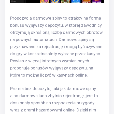
Propozycja darmowe spiny to atrakcyjna forma
bonusu wyjąwszy depozytu, w której zawodnicy
otrzymują określoną liczbę darmowych obrotów
na pewnych automatach. Darmowe spiny są
przyznawane za rejestrację i mogą być używane
do gry w konkretne sloty wybrane przez kasyno.
Pewien z więcej intratnych wymienionych
proponuje bonusów wyjąwszy depozytu, na
które to można liczyć w kasynach online.
Premia bez depozytu, taki jak darmowe spiny
albo darmowa lada zbytnio rejestrację, jest to
doskonały sposób na rozpoczęcie przygody
wraz z grami hazardowymi online. Dzięki nim