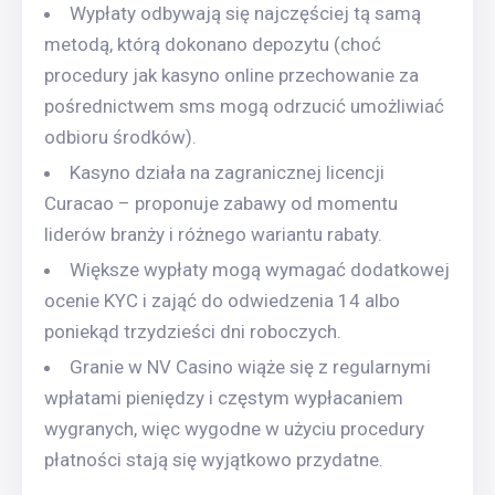
Wypłaty odbywają się najczęściej tą samą
metodą, którą dokonano depozytu (choć
procedury jak kasyno online przechowanie za
pośrednictwem sms mogą odrzucić umożliwiać
odbioru środków).
Kasyno działa na zagranicznej licencji
Curacao – proponuje zabawy od momentu
liderów branży i różnego wariantu rabaty.
Większe wypłaty mogą wymagać dodatkowej
ocenie KYC i zająć do odwiedzenia 14 albo
poniekąd trzydzieści dni roboczych.
Granie w NV Casino wiąże się z regularnymi
wpłatami pieniędzy i częstym wypłacaniem
wygranych, więc wygodne w użyciu procedury
płatności stają się wyjątkowo przydatne.