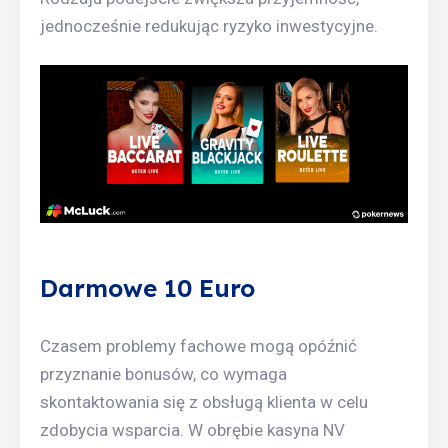
jednocześnie redukując ryzyko inwestycyjne.
Darmowe 10 Euro
Czasem problemy fachowe mogą opóźnić
przyznanie bonusów, co wymaga
skontaktowania się z obsługą klienta w celu
zdobycia wsparcia. W obrębie kasyna NV