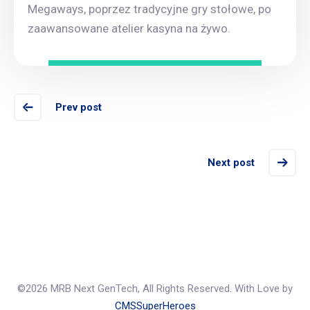
Megaways, poprzez tradycyjne gry stołowe, po
zaawansowane atelier kasyna na żywo.
Prev post
Next post
©2026 MRB Next GenTech, All Rights Reserved. With Love by
CMSSuperHeroes