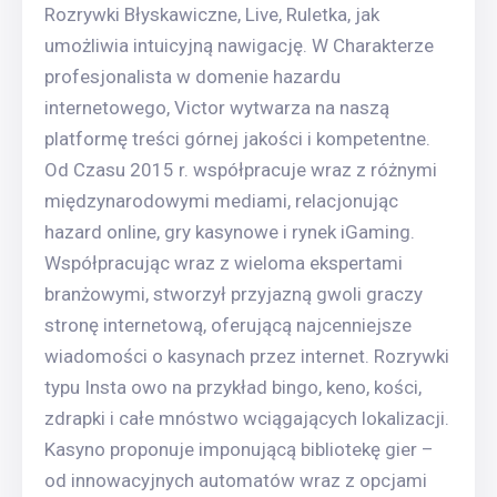
Rozrywki Błyskawiczne, Live, Ruletka, jak
umożliwia intuicyjną nawigację. W Charakterze
profesjonalista w domenie hazardu
internetowego, Victor wytwarza na naszą
platformę treści górnej jakości i kompetentne.
Od Czasu 2015 r. współpracuje wraz z różnymi
międzynarodowymi mediami, relacjonując
hazard online, gry kasynowe i rynek iGaming.
Współpracując wraz z wieloma ekspertami
branżowymi, stworzył przyjazną gwoli graczy
stronę internetową, oferującą najcenniejsze
wiadomości o kasynach przez internet. Rozrywki
typu Insta owo na przykład bingo, keno, kości,
zdrapki i całe mnóstwo wciągających lokalizacji.
Kasyno proponuje imponującą bibliotekę gier –
od innowacyjnych automatów wraz z opcjami