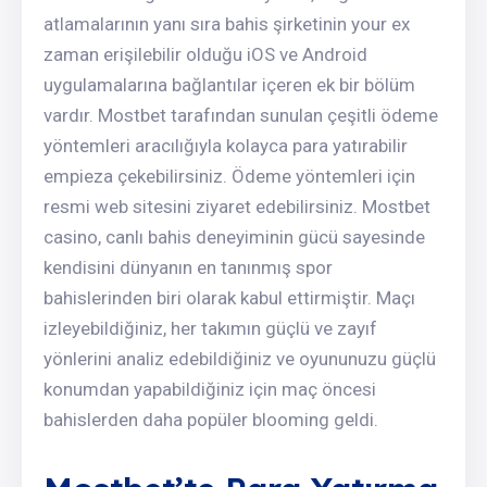
atlamalarının yanı sıra bahis şirketinin your ex
zaman erişilebilir olduğu iOS ve Android
uygulamalarına bağlantılar içeren ek bir bölüm
vardır. Mostbet tarafından sunulan çeşitli ödeme
yöntemleri aracılığıyla kolayca para yatırabilir
empieza çekebilirsiniz. Ödeme yöntemleri için
resmi web sitesini ziyaret edebilirsiniz. Mostbet
casino, canlı bahis deneyiminin gücü sayesinde
kendisini dünyanın en tanınmış spor
bahislerinden biri olarak kabul ettirmiştir. Maçı
izleyebildiğiniz, her takımın güçlü ve zayıf
yönlerini analiz edebildiğiniz ve oyununuzu güçlü
konumdan yapabildiğiniz için maç öncesi
bahislerden daha popüler blooming geldi.