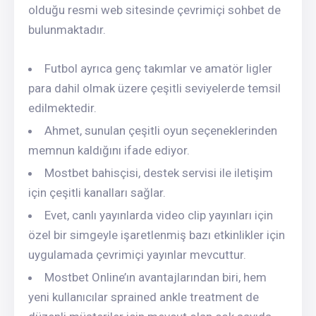
olduğu resmi web sitesinde çevrimiçi sohbet de
bulunmaktadır.
Futbol ayrıca genç takımlar ve amatör ligler
para dahil olmak üzere çeşitli seviyelerde temsil
edilmektedir.
Ahmet, sunulan çeşitli oyun seçeneklerinden
memnun kaldığını ifade ediyor.
Mostbet bahisçisi, destek servisi ile iletişim
için çeşitli kanalları sağlar.
Evet, canlı yayınlarda video clip yayınları için
özel bir simgeyle işaretlenmiş bazı etkinlikler için
uygulamada çevrimiçi yayınlar mevcuttur.
Mostbet Online’ın avantajlarından biri, hem
yeni kullanıcılar sprained ankle treatment de