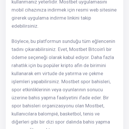
kullanmanız yeterlidir. Mostbet uygulamasını
mobil cihazınıza indirmek için resmi web sitesine
girerek uygulama indirme linkini takip
edebilirsiniz.
Böylece, bu platformun sunduğu tüm eğlencenin
tadını çıkarabilirsiniz. Evet, Mostbet Bitcoin’i bir
ödeme seçeneği olarak kabul ediyor. Daha fazla
rahatlık için bu popüler kripto afin de birimini
kullanarak em virtude de yatırma ve çekme
işlemleri yapabilirsiniz. Mostbet spor bahisleri,
spor etkinliklerinin veya oyunlarının sonucu
üzerine bahis yapma faaliyetini ifade eder. Bir
spor bahisleri organizasyonu olan Mostbet,
kullanıcılara balompié, basketbol, tenis ve
diğerleri gibi bir dizi spor dalında bahis yapma