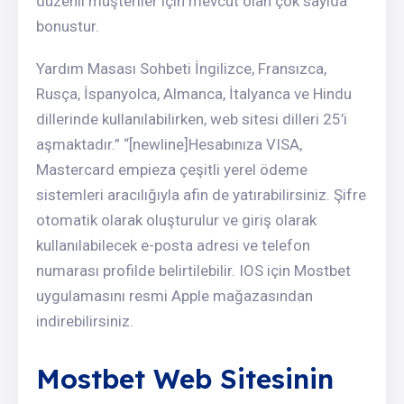
düzenli müşteriler için mevcut olan çok sayıda
bonustur.
Yardım Masası Sohbeti İngilizce, Fransızca,
Rusça, İspanyolca, Almanca, İtalyanca ve Hindu
dillerinde kullanılabilirken, web sitesi dilleri 25’i
aşmaktadır.” “[newline]Hesabınıza VISA,
Mastercard empieza çeşitli yerel ödeme
sistemleri aracılığıyla afin de yatırabilirsiniz. Şifre
otomatik olarak oluşturulur ve giriş olarak
kullanılabilecek e-posta adresi ve telefon
numarası profilde belirtilebilir. IOS için Mostbet
uygulamasını resmi Apple mağazasından
indirebilirsiniz.
Mostbet Web Sitesinin