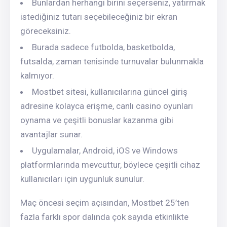
Bunlardan herhangi birini seçerseniz, yatırmak
istediğiniz tutarı seçebileceğiniz bir ekran
göreceksiniz.
Burada sadece futbolda, basketbolda,
futsalda, zaman tenisinde turnuvalar bulunmakla
kalmıyor.
Mostbet sitesi, kullanıcılarına güncel giriş
adresine kolayca erişme, canlı casino oyunları
oynama ve çeşitli bonuslar kazanma gibi
avantajlar sunar.
Uygulamalar, Android, iOS ve Windows
platformlarında mevcuttur, böylece çeşitli cihaz
kullanıcıları için uygunluk sunulur.
Maç öncesi seçim açısından, Mostbet 25’ten
fazla farklı spor dalında çok sayıda etkinlikte