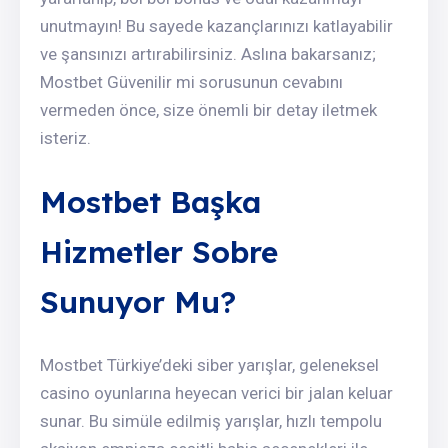
unutmayın! Bu sayede kazançlarınızı katlayabilir
ve şansınızı artırabilirsiniz. Aslına bakarsanız;
Mostbet Güvenilir mi sorusunun cevabını
vermeden önce, size önemli bir detay iletmek
isteriz.
Mostbet Başka
Hizmetler Sobre
Sunuyor Mu?
Mostbet Türkiye’deki siber yarışlar, geleneksel
casino oyunlarına heyecan verici bir jalan keluar
sunar. Bu simüle edilmiş yarışlar, hızlı tempolu