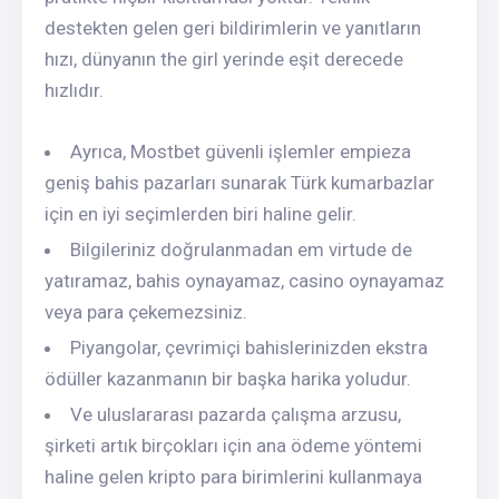
destekten gelen geri bildirimlerin ve yanıtların
hızı, dünyanın the girl yerinde eşit derecede
hızlıdır.
Ayrıca, Mostbet güvenli işlemler empieza
geniş bahis pazarları sunarak Türk kumarbazlar
için en iyi seçimlerden biri haline gelir.
Bilgileriniz doğrulanmadan em virtude de
yatıramaz, bahis oynayamaz, casino oynayamaz
veya para çekemezsiniz.
Piyangolar, çevrimiçi bahislerinizden ekstra
ödüller kazanmanın bir başka harika yoludur.
Ve uluslararası pazarda çalışma arzusu,
şirketi artık birçokları için ana ödeme yöntemi
haline gelen kripto para birimlerini kullanmaya