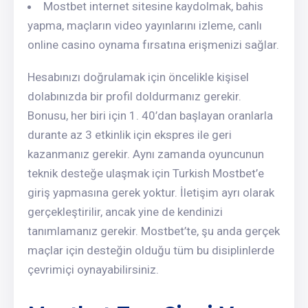
Mostbet internet sitesine kaydolmak, bahis
yapma, maçların video yayınlarını izleme, canlı
online casino oynama fırsatına erişmenizi sağlar.
Hesabınızı doğrulamak için öncelikle kişisel
dolabınızda bir profil doldurmanız gerekir.
Bonusu, her biri için 1. 40’dan başlayan oranlarla
durante az 3 etkinlik için ekspres ile geri
kazanmanız gerekir. Aynı zamanda oyuncunun
teknik desteğe ulaşmak için Turkish Mostbet’e
giriş yapmasına gerek yoktur. İletişim ayrı olarak
gerçekleştirilir, ancak yine de kendinizi
tanımlamanız gerekir. Mostbet’te, şu anda gerçek
maçlar için desteğin olduğu tüm bu disiplinlerde
çevrimiçi oynayabilirsiniz.