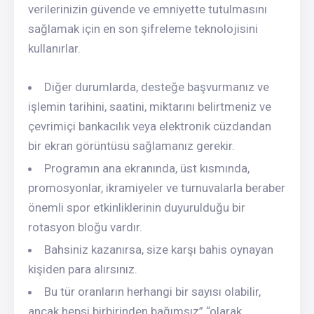
verilerinizin güvende ve emniyette tutulmasını
sağlamak için en son şifreleme teknolojisini
kullanırlar.
Diğer durumlarda, desteğe başvurmanız ve
işlemin tarihini, saatini, miktarını belirtmeniz ve
çevrimiçi bankacılık veya elektronik cüzdandan
bir ekran görüntüsü sağlamanız gerekir.
Programın ana ekranında, üst kısmında,
promosyonlar, ikramiyeler ve turnuvalarla beraber
önemli spor etkinliklerinin duyurulduğu bir
rotasyon bloğu vardır.
Bahsiniz kazanırsa, size karşı bahis oynayan
kişiden para alırsınız.
Bu tür oranların herhangi bir sayısı olabilir,
ancak hepsi birbirinden bağımsız” “olarak