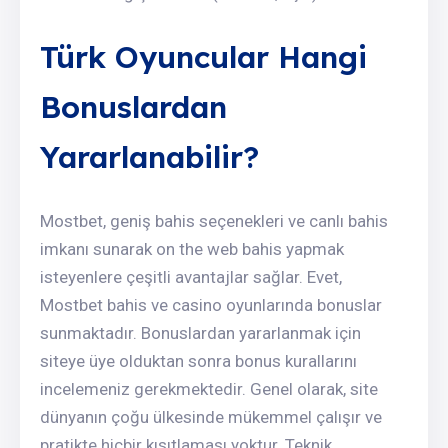
Türk Oyuncular Hangi
Bonuslardan
Yararlanabilir?
Mostbet, geniş bahis seçenekleri ve canlı bahis
imkanı sunarak on the web bahis yapmak
isteyenlere çeşitli avantajlar sağlar. Evet,
Mostbet bahis ve casino oyunlarında bonuslar
sunmaktadır. Bonuslardan yararlanmak için
siteye üye olduktan sonra bonus kurallarını
incelemeniz gerekmektedir. Genel olarak, site
dünyanın çoğu ülkesinde mükemmel çalışır ve
pratikte hiçbir kısıtlaması yoktur. Teknik