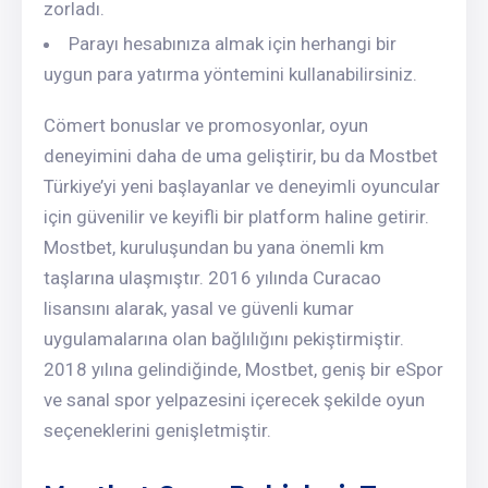
zorladı.
Parayı hesabınıza almak için herhangi bir
uygun para yatırma yöntemini kullanabilirsiniz.
Cömert bonuslar ve promosyonlar, oyun
deneyimini daha de uma geliştirir, bu da Mostbet
Türkiye’yi yeni başlayanlar ve deneyimli oyuncular
için güvenilir ve keyifli bir platform haline getirir.
Mostbet, kuruluşundan bu yana önemli km
taşlarına ulaşmıştır. 2016 yılında Curacao
lisansını alarak, yasal ve güvenli kumar
uygulamalarına olan bağlılığını pekiştirmiştir.
2018 yılına gelindiğinde, Mostbet, geniş bir eSpor
ve sanal spor yelpazesini içerecek şekilde oyun
seçeneklerini genişletmiştir.