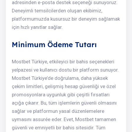
adresinden e-posta destek seçeneği sunuyoruz.
Deneyimli temsilcilerden oluşan ekibimiz,
platformumuzda kusursuz bir deneyim sağlamak
için hızlı yanıtlar sağlar.
Minimum Ödeme Tutarı
Mostbet Türkiye, etkileyici bir bahis seçenekleri
yelpazesi ve kullanıcı dostu bir platform sunuyor.
Mostbet Türkiye’de doğrulama, daha yüksek
çekim limitleri, gelişmiş hesap güvenliği ve özel
promosyonlara uygunluk gibi çeşitli fırsatları
açığa çıkarır. Bu, tüm işlemlerin güvenli olmasını
sağlar ve platformun yasal düzenlemelere
uymasını assurée eder. Evet, Mostbet tamamen
güvenli ve emniyetli bir bahis sitesidir. Tüm