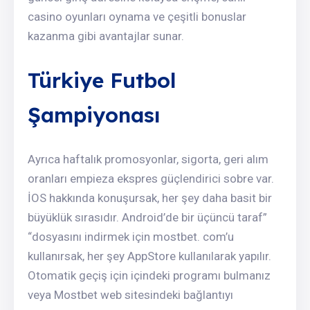
casino oyunları oynama ve çeşitli bonuslar
kazanma gibi avantajlar sunar.
Türkiye Futbol
Şampiyonası
Ayrıca haftalık promosyonlar, sigorta, geri alım
oranları empieza ekspres güçlendirici sobre var.
İOS hakkında konuşursak, her şey daha basit bir
büyüklük sırasıdır. Android’de bir üçüncü taraf”
“dosyasını indirmek için mostbet. com’u
kullanırsak, her şey AppStore kullanılarak yapılır.
Otomatik geçiş için içindeki programı bulmanız
veya Mostbet web sitesindeki bağlantıyı