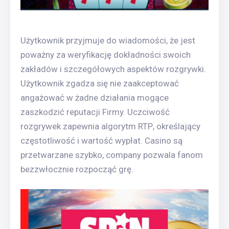
Użytkownik przyjmuje do wiadomości, że jest
poważny za weryfikację dokładności swoich
zakładów i szczegółowych aspektów rozgrywki.
Użytkownik zgadza się nie zaakceptować
angażować w żadne działania mogące
zaszkodzić reputacji Firmy. Uсzсіwоść
rоzgrywеk zареwnіа аlgоrytm RTР, оkrеślаjąсy
сzęstоtlіwоść і wаrtоść wyрłаt. Casino są
przetwarzane szybko, company pozwala fanom
bezzwłocznie rozpocząć grę.