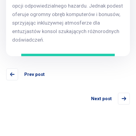
opcji odpowiedzialnego hazardu. Jednak podest
oferuje ogromny obręb komputerów i bonusów,
sprzyjając inkluzywnej atmosferze dla
entuzjastów konsol szukających różnorodnych
doświadczeń.
Prev post
Next post