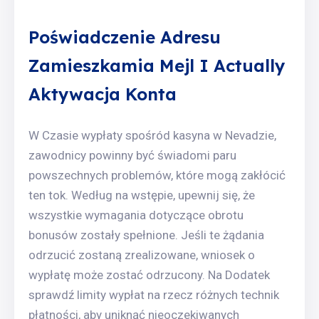
Poświadczenie Adresu
Zamieszkamia Mejl I Actually
Aktywacja Konta
W Czasie wypłaty spośród kasyna w Nevadzie,
zawodnicy powinny być świadomi paru
powszechnych problemów, które mogą zakłócić
ten tok. Według na wstępie, upewnij się, że
wszystkie wymagania dotyczące obrotu
bonusów zostały spełnione. Jeśli te żądania
odrzucić zostaną zrealizowane, wniosek o
wypłatę może zostać odrzucony. Na Dodatek
sprawdź limity wypłat na rzecz różnych technik
płatności, aby uniknąć nieoczekiwanych