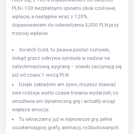
PLN i 100 bezpłatnymi spinami obok czołowej
wpłacie, a następnie wraz z 120%
dopasowaniem do odwiedzenia 5,000 PLN przy
trzeciej wpłacie.
Scratch Gold, to żwawa postać rozrywki,
dokąd gracz odkrywa symbole w nadziei na
natychmiastową wygraną – stawki zaczynają się
już od czasu 1-wszą PLN.
Dzięki zakładom em żywo, możesz stawiać
swe rodzaje watts czasie trwania wydarzeń, co
umożliwia em dynamiczną grę i actually wciąż
większe emocje.
Tu wkraczamy już w najnowsze gry, pełne
oszałamiającej grafy, animacji, rozbudowanych