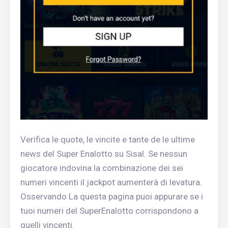
Verifica le quote, le vincite e tante de le ultime
news del Super Enalotto su Sisal. Se nessun
giocatore indovina la combinazione dei sei
numeri vincenti il jackpot aumenterà di levatura.
Osservando La questa pagina puoi appurare se i
tuoi numeri del SuperEnalotto corrispondono a
quelli vincenti.