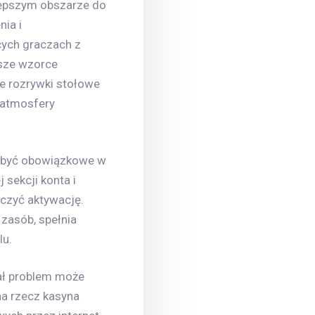
lepszym obszarze do
ia i
cych graczach z
ższe wzorce
e rozrywki stołowe
 atmosfery
ę być obowiązkowe w
 sekcji konta i
ńczyć aktywację.
 zasób, spełnia
lu.
iał problem może
na rzecz kasyna