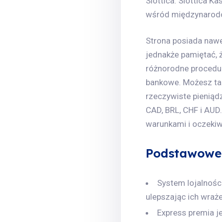
Slottica. Slottica K
wśród międzynarod
Strona posiada nawe
jednakże pamiętać, ż
różnorodne procedury
bankowe. Możesz tak
rzeczywiste pieniądz
CAD, BRL, CHF i AUD
warunkami i oczeki
Podstawowe 
System lojalnośc
ulepszając ich wraż
Express premia j