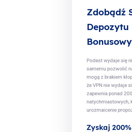
Zdobądź S
Depozytu 
Bonusowy 
Podest wydaje się n
samemu pozwolić na
mogą z brakiem kłop
że VPN nie wydaje si
zapewnia ponad 200
natychmiastowych, 
urozmaicenie propozy
Zyskaj 200%