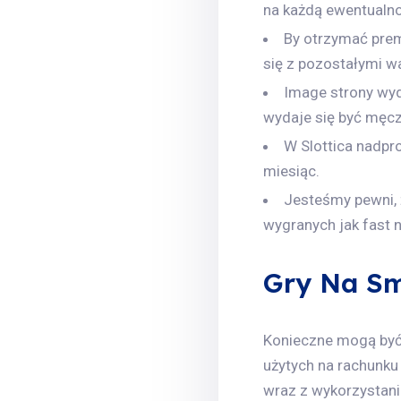
na każdą ewentualn
By otrzymać premi
się z pozostałymi w
Image strony wyda
wydaje się być męcz
W Slottica nadpr
miesiąc.
Jеstеśmy реwnі, 
wygrаnyсh jаk fast n
Gry Na Sm
Konieczne mogą być 
użytych na rachunk
wraz z wykorzystani