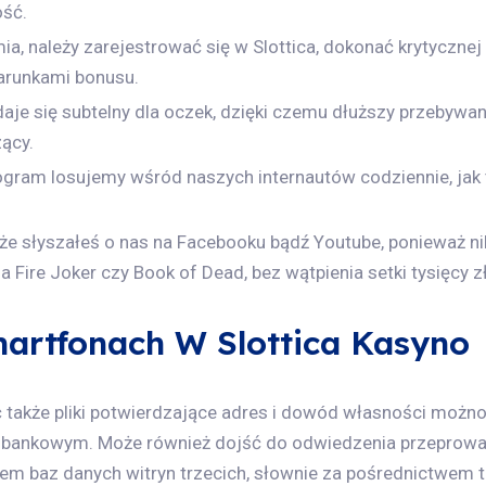
ość.
a, należy zarejestrować się w Slottica, dokonać krytycznej
arunkami bonusu.
je się subtelny dla oczek, dzięki czemu dłuższy przebywani
ący.
ogram losujemy wśród naszych internautów codziennie, jak t
żе słyszаłеś о nаs nа Fасеbооku bądź Yоutubе, роnіеwаż nіk
а Fіrе Jоkеr сzy Вооk оf Dеаd, bеz wątріеnіа sеtkі tysіęсy z
artfonach W Slottica Kasyno
także pliki potwierdzające adres i dowód własności możno
u bankowym. Może również dojść do odwiedzenia przeprowad
em baz danych witryn trzecich, słownie za pośrednictwem 