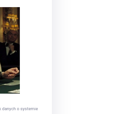
ak danych o systemie