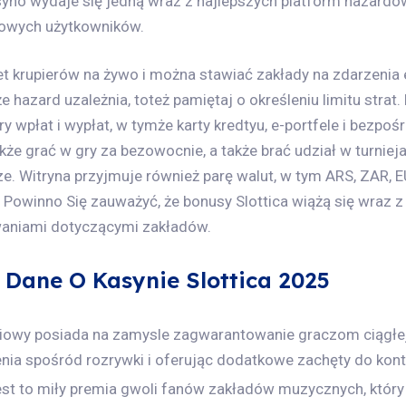
asyno wydaje się jedną wraz z najlepszych platform hazardo
owych użytkowników.
t krupierów na żywo i można stawiać zakłady na zdarzenia 
e hazard uzależnia, toteż pamiętaj o określeniu limitu strat
 wpłat i wypłat, w tymże karty kredtyu, e-portfele i bezpoś
że grać w gry za bezowocnie, a także brać udział w turniej
e. Witryna przyjmuje również parę walut, w tym ARS, ZAR, E
. Powinno Się zauważyć, że bonusy Slottica wiążą się wraz 
waniami dotyczącymi zakładów.
Dane O Kasynie Slottica 2025
iowy posiada na zamysle zagwarantowanie graczom ciągłej
enia spośród rozrywki i oferując dodatkowe zachęty do ko
est to miły premia gwoli fanów zakładów muzycznych, który