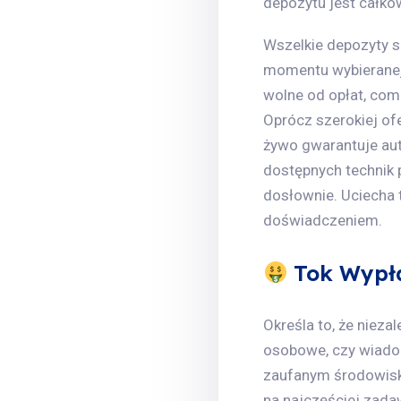
depozytu jest całkow
Wszelkie depozyty s
momentu wybieranej 
wolne od opłat, com
Oprócz szerokiej of
żywo gwarantuje aut
dostępnych technik 
dosłownie. Uciecha 
doświadczeniem.
Tok Wypł
Określa to, że niez
osobowe, czy wiado
zaufanym środowisk
na najczęściej zad