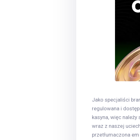
Jako specjaliści br
regulowana i dostęp
kasyna, więc należy
wraz z naszej ucie
przetłumaczona em j