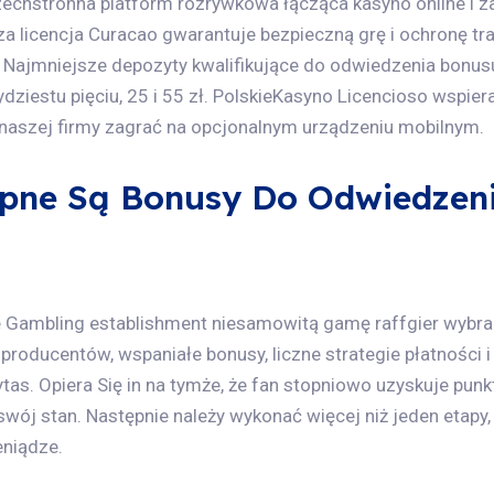
chstronna platform rozrywkowa łącząca kasyno online i z
a licencja Curacao gwarantuje bezpieczną grę i ochronę tr
 Najmniejsze depozyty kwalifikujące do odwiedzenia bonusu
dziestu pięciu, 25 i 55 zł. PolskieKasyno Licencioso wspier
naszej firmy zagrać na opcjonalnym urządzeniu mobilnym.
pne Są Bonusy Do Odwiedzen
 Gambling establishment niesamowitą gamę raffgier wybra
 producentów, wspaniałe bonusy, liczne strategie płatności i 
tas. Opiera Się in na tymże, że fan stopniowo uzyskuje pun
wój stan. Następnie należy wykonać więcej niż jeden etapy,
eniądze.