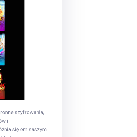
hronne szyfrowania,
ów i
óżnia się em naszym