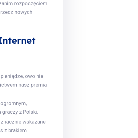
ę zanim rozpoczęciem
a rzecz nowych
Internet
 pieniądze, owo nie
nictwem nasz premia
i ogromnym,
graczy z Polski.
o znacznie wskazane
us z brakiem