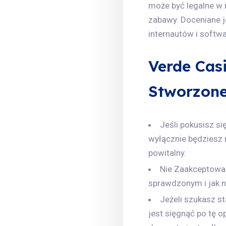
może być legalne w 
zabawy. Doceniane j
internautów i softwa
Verde Cas
Stworzone
Jeśli pokusisz s
wyłącznie będziesz
powitalny.
Nie Zaakceptowa
sprawdzonym i jak n
Jeżeli szukasz s
jest sięgnąć po tę o