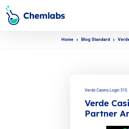
Home
Blog Standard
Verde
Verde Casino Login 315
Verde Cas
Partner A