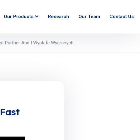
Our Products
Research
Our Team
Contact Us
st Partner And I Wypłata Wygranych
Fast